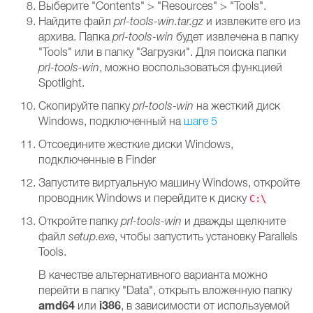
Выберите "Contents" > "Resources" > "Tools".
Найдите файл
prl-tools-win.tar.gz
и извлеките его из
архива. Папка
prl-tools-win
будет извлечена в папку
"Tools" или в папку "Загрузки". Для поиска папки
prl-tools-win
, можно воспользоваться функцией
Spotlight.
Скопируйте папку
prl-tools-win
на жесткий диск
Windows, подключенный на
шаге 5
Отсоедините жесткие диски Windows,
подключенные в Finder
Запустите виртуальную машину Windows, откройте
проводник Windows и перейдите к диску
C:\
Откройте папку
prl-tools-win
и дважды щелкните
файл
setup.exe
, чтобы запустить установку Parallels
Tools.
В качестве альтернативного варианта можно
перейти в папку "Data", открыть вложенную папку
amd64
i386
или
, в зависимости от используемой