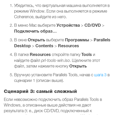
Убедитесь, что виртуальная машина выполняется в
режиме Window. Если она выполняется в режиме
Coherence, выйдите из него.
Устройства
CD/DVD
В меню Mac выберите
>
>
Подключить образ…
Открыть
Программы
Parallels
В окне
выберите
>
Desktop
Contents
Resources
>
>
Resources
Tools
В папке
откройте папку
и
найдите файл
prl-tools-win.iso
. Щелкните этот
Открыть
файл, затем нажмите кнопку
Вручную установите Parallels Tools, начав с
шага 3
в
сценарии 1 (описан выше).
Сценарий 3: самый сложный
Если невозможно подключить образ Parallels Tools в
Windows, а описанные выше действия не дают
результата (т. е., диск CD/DVD, подключенный к