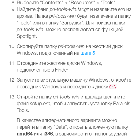
Выберите "Contents" > "Resources" > "Tools".
Найдите файл
prl-tools-win.tar.gz
и извлеките его из
архива. Папка
prl-tools-win
будет извлечена в папку
"Tools" или в папку "Загрузки". Для поиска папки
prl-tools-win
, можно воспользоваться функцией
Spotlight.
Скопируйте папку
prl-tools-win
на жесткий диск
Windows, подключенный на
шаге 5
Отсоедините жесткие диски Windows,
подключенные в Finder
Запустите виртуальную машину Windows, откройте
проводник Windows и перейдите к диску
C:\
Откройте папку
prl-tools-win
и дважды щелкните
файл
setup.exe
, чтобы запустить установку Parallels
Tools.
В качестве альтернативного варианта можно
перейти в папку "Data", открыть вложенную папку
amd64
i386
или
, в зависимости от используемой