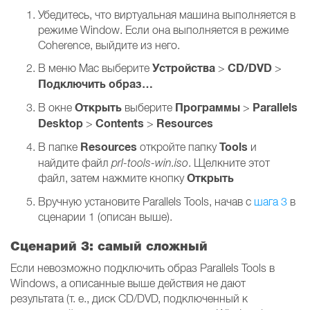
Убедитесь, что виртуальная машина выполняется в
режиме Window. Если она выполняется в режиме
Coherence, выйдите из него.
Устройства
CD/DVD
В меню Mac выберите
>
>
Подключить образ…
Открыть
Программы
Parallels
В окне
выберите
>
Desktop
Contents
Resources
>
>
Resources
Tools
В папке
откройте папку
и
найдите файл
prl-tools-win.iso
. Щелкните этот
Открыть
файл, затем нажмите кнопку
Вручную установите Parallels Tools, начав с
шага 3
в
сценарии 1 (описан выше).
Сценарий 3: самый сложный
Если невозможно подключить образ Parallels Tools в
Windows, а описанные выше действия не дают
результата (т. е., диск CD/DVD, подключенный к