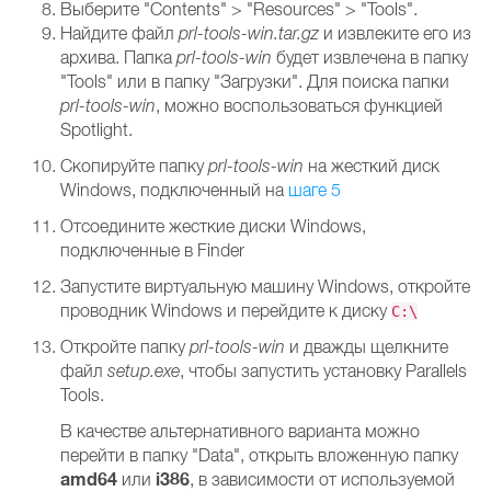
Выберите "Contents" > "Resources" > "Tools".
Найдите файл
prl-tools-win.tar.gz
и извлеките его из
архива. Папка
prl-tools-win
будет извлечена в папку
"Tools" или в папку "Загрузки". Для поиска папки
prl-tools-win
, можно воспользоваться функцией
Spotlight.
Скопируйте папку
prl-tools-win
на жесткий диск
Windows, подключенный на
шаге 5
Отсоедините жесткие диски Windows,
подключенные в Finder
Запустите виртуальную машину Windows, откройте
проводник Windows и перейдите к диску
C:\
Откройте папку
prl-tools-win
и дважды щелкните
файл
setup.exe
, чтобы запустить установку Parallels
Tools.
В качестве альтернативного варианта можно
перейти в папку "Data", открыть вложенную папку
amd64
i386
или
, в зависимости от используемой