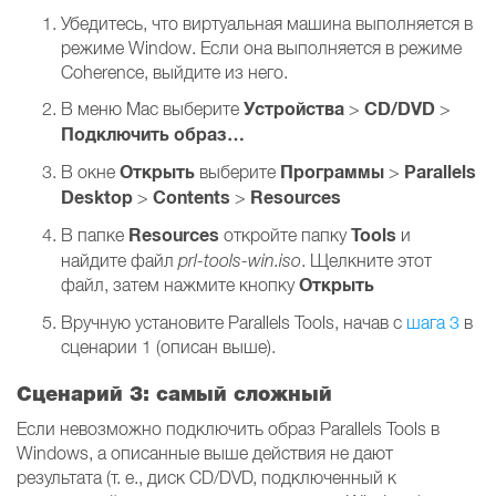
Убедитесь, что виртуальная машина выполняется в
режиме Window. Если она выполняется в режиме
Coherence, выйдите из него.
Устройства
CD/DVD
В меню Mac выберите
>
>
Подключить образ…
Открыть
Программы
Parallels
В окне
выберите
>
Desktop
Contents
Resources
>
>
Resources
Tools
В папке
откройте папку
и
найдите файл
prl-tools-win.iso
. Щелкните этот
Открыть
файл, затем нажмите кнопку
Вручную установите Parallels Tools, начав с
шага 3
в
сценарии 1 (описан выше).
Сценарий 3: самый сложный
Если невозможно подключить образ Parallels Tools в
Windows, а описанные выше действия не дают
результата (т. е., диск CD/DVD, подключенный к