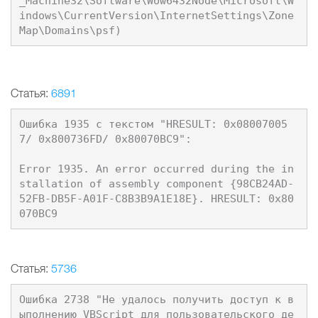
_Machine32\Software\Wow6432Node\Microsoft\W
indows\CurrentVersion\InternetSettings\Zone
Статья:
6891
Ошибка 1935 с текстом "HRESULT: 0x08007005
7/ 0x800736FD/ 0x80070BC9": 

Error 1935. An error occurred during the in
stallation of assembly component {98CB24AD-
52FB-DB5F-A01F-C8B3B9A1E18E}. HRESULT: 0x80
Статья:
5736
Ошибка 2738 "Не удалось получить доступ к в
ыполнению VBScript для пользовательского де