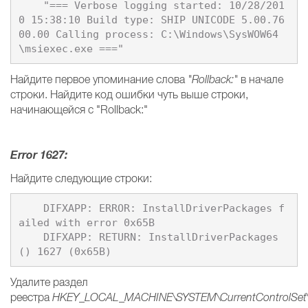
    "=== Verbose logging started: 10/28/201
0 15:38:10 Build type: SHIP UNICODE 5.00.76
00.00 Calling process: C:\Windows\SysWOW64
Найдите первое упоминание слова
"Rollback:"
в начале
строки. Найдите код ошибки чуть выше строки,
начинающейся с "Rollback:"
Error 1627:
Найдите следующие строки:
    DIFXAPP: ERROR: InstallDriverPackages f
ailed with error 0x65B 

    DIFXAPP: RETURN: InstallDriverPackages
Удалите раздел
реестра
HKEY_LOCAL_MACHINE\SYSTEM\CurrentControlSet\Ser