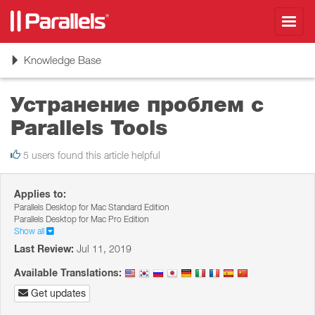
Toggl
navig
Toggle
Knowledge Base
navigation
Устранение проблем с
Parallels Tools
5 users found this article helpful
Applies to:
Parallels Desktop for Mac Standard Edition
Parallels Desktop for Mac Pro Edition
Show all
Last Review:
Jul 11, 2019
Available Translations:
Get updates