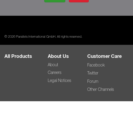
© 2026 Parallels International GmbH. All rights reserved.
All Products
About Us
Customer Care
About
Facebook
Careers
Twitter
Legal Notices
Forum
Other Channels