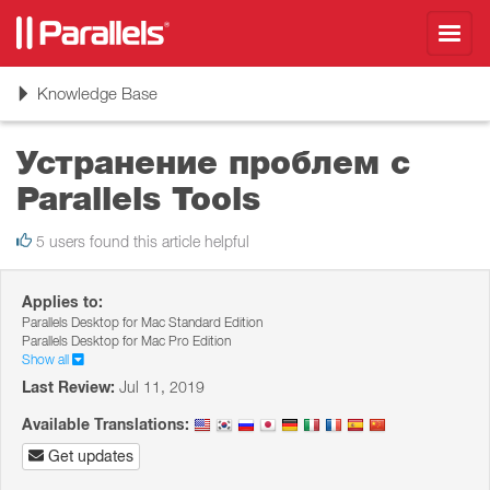
Toggl
navig
Toggle
Knowledge Base
navigation
Устранение проблем с
Parallels Tools
5 users found this article helpful
Applies to:
Parallels Desktop for Mac Standard Edition
Parallels Desktop for Mac Pro Edition
Show all
Last Review:
Jul 11, 2019
Available Translations:
Get updates