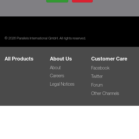
© 2026 Parallels International GmbH. All rights reserved.
All Products
About Us
Customer Care
About
Facebook
Careers
Twitter
Legal Notices
Forum
Other Channels