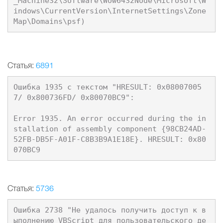
_Machine32\Software\Wow6432Node\Microsoft\W
indows\CurrentVersion\InternetSettings\Zone
Статья:
6891
Ошибка 1935 с текстом "HRESULT: 0x08007005
7/ 0x800736FD/ 0x80070BC9": 

Error 1935. An error occurred during the in
stallation of assembly component {98CB24AD-
52FB-DB5F-A01F-C8B3B9A1E18E}. HRESULT: 0x80
Статья:
5736
Ошибка 2738 "Не удалось получить доступ к в
ыполнению VBScript для пользовательского де