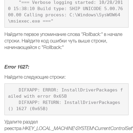
    "=== Verbose logging started: 10/28/201
0 15:38:10 Build type: SHIP UNICODE 5.00.76
00.00 Calling process: C:\Windows\SysWOW64
Найдите первое упоминание слова
"Rollback:"
в начале
строки. Найдите код ошибки чуть выше строки,
начинающейся с "Rollback:"
Error 1627:
Найдите следующие строки:
    DIFXAPP: ERROR: InstallDriverPackages f
ailed with error 0x65B 

    DIFXAPP: RETURN: InstallDriverPackages
Удалите раздел
реестра
HKEY_LOCAL_MACHINE\SYSTEM\CurrentControlSet\Ser