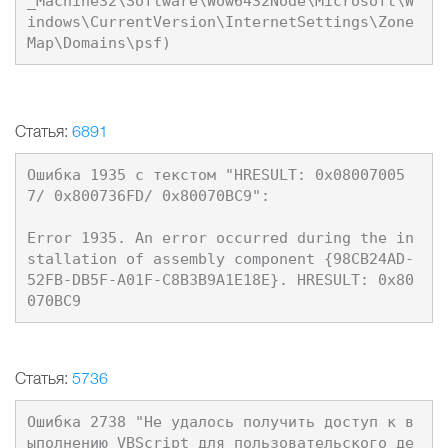
_Machine32\Software\Wow6432Node\Microsoft\W
indows\CurrentVersion\InternetSettings\Zone
Статья:
6891
Ошибка 1935 с текстом "HRESULT: 0x08007005
7/ 0x800736FD/ 0x80070BC9": 

Error 1935. An error occurred during the in
stallation of assembly component {98CB24AD-
52FB-DB5F-A01F-C8B3B9A1E18E}. HRESULT: 0x80
Статья:
5736
Ошибка 2738 "Не удалось получить доступ к в
ыполнению VBScript для пользовательского де