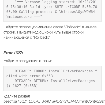
    "=== Verbose logging started: 10/28/201
0 15:38:10 Build type: SHIP UNICODE 5.00.76
00.00 Calling process: C:\Windows\SysWOW64
Найдите первое упоминание слова
"Rollback:"
в начале
строки. Найдите код ошибки чуть выше строки,
начинающейся с "Rollback:"
Error 1627:
Найдите следующие строки:
    DIFXAPP: ERROR: InstallDriverPackages f
ailed with error 0x65B 

    DIFXAPP: RETURN: InstallDriverPackages
Удалите раздел
реестра
HKEY_LOCAL_MACHINE\SYSTEM\CurrentControlSet\Ser