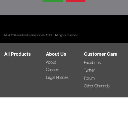
© 2026 Parallels International GmbH. All rights reserved.
All Products
About Us
Customer Care
About
Facebook
Careers
Twitter
Legal Notices
Forum
Other Channels