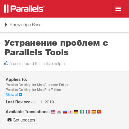
Toggl
navig
Toggle
Knowledge Base
navigation
Устранение проблем с
Parallels Tools
5 users found this article helpful
Applies to:
Parallels Desktop for Mac Standard Edition
Parallels Desktop for Mac Pro Edition
Show all
Last Review:
Jul 11, 2019
Available Translations:
Get updates