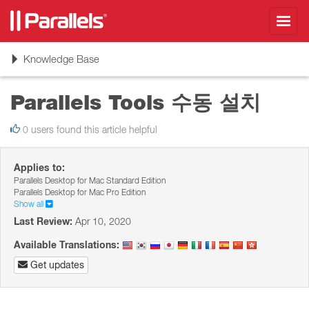
Toggl
navig
Toggle
Knowledge Base
navigation
Parallels Tools 수동 설치
0 users found this article helpful
Applies to:
Parallels Desktop for Mac Standard Edition
Parallels Desktop for Mac Pro Edition
Show all
Last Review:
Apr 10, 2020
Available Translations:
Get updates