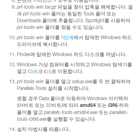
prl-tools-win.tar.gz
파일을 찾아 압축을 해제합니다. 결
과
prl-tools-win
폴더는 동일한 Tools 폴더 또는
Downloads 폴더에 추출됩니다. Spotlight를 사용하여
prl-tools-win
폴더를 찾을 수도 있습니다.
prl-tools-win
폴더를
5단계
에서 탑재한 Windows 하드
드라이브에 복사합니다.
Finder에 탑재된 Windows 하드 디스크를 꺼냅니다.
Windows 가상 컴퓨터를 시작하고 Windows 탐색기를
열고 디스크
로 이동합니다.
C:\
prl-tools-win
폴더를 열고
setup.exe
를 두 번 클릭하여
Parallels Tools 설치를 시작합니다.
원할 경우 Data 폴더로 이동하여 Windows 아키텍처
amd64
i386
(64비트 또는 32비트)에 따라
또는
하위
폴더를 열고
paralels-tools-amd64.exe
또는
parallels-
tools-i386.exe
를 실행할 수 있습니다.
설치 마법사를 따릅니다.