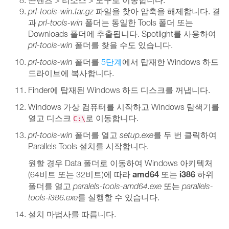
prl-tools-win.tar.gz
파일을 찾아 압축을 해제합니다. 결
과
prl-tools-win
폴더는 동일한 Tools 폴더 또는
Downloads 폴더에 추출됩니다. Spotlight를 사용하여
prl-tools-win
폴더를 찾을 수도 있습니다.
prl-tools-win
폴더를
5단계
에서 탑재한 Windows 하드
드라이브에 복사합니다.
Finder에 탑재된 Windows 하드 디스크를 꺼냅니다.
Windows 가상 컴퓨터를 시작하고 Windows 탐색기를
열고 디스크
로 이동합니다.
C:\
prl-tools-win
폴더를 열고
setup.exe
를 두 번 클릭하여
Parallels Tools 설치를 시작합니다.
원할 경우 Data 폴더로 이동하여 Windows 아키텍처
amd64
i386
(64비트 또는 32비트)에 따라
또는
하위
폴더를 열고
paralels-tools-amd64.exe
또는
parallels-
tools-i386.exe
를 실행할 수 있습니다.
설치 마법사를 따릅니다.