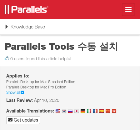
Toggl
navig
Toggle
Knowledge Base
navigation
Parallels Tools 수동 설치
0 users found this article helpful
Applies to:
Parallels Desktop for Mac Standard Edition
Parallels Desktop for Mac Pro Edition
Show all
Last Review:
Apr 10, 2020
Available Translations:
Get updates