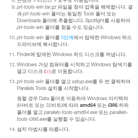
prl-tools-win.tar.gz
파일을 찾아 압축을 해제합니다. 결
과
prl-tools-win
폴더는 동일한 Tools 폴더 또는
Downloads 폴더에 추출됩니다. Spotlight를 사용하여
prl-tools-win
폴더를 찾을 수도 있습니다.
prl-tools-win
폴더를
5단계
에서 탑재한 Windows 하드
드라이브에 복사합니다.
Finder에 탑재된 Windows 하드 디스크를 꺼냅니다.
Windows 가상 컴퓨터를 시작하고 Windows 탐색기를
열고 디스크
로 이동합니다.
C:\
prl-tools-win
폴더를 열고
setup.exe
를 두 번 클릭하여
Parallels Tools 설치를 시작합니다.
원할 경우 Data 폴더로 이동하여 Windows 아키텍처
amd64
i386
(64비트 또는 32비트)에 따라
또는
하위
폴더를 열고
paralels-tools-amd64.exe
또는
parallels-
tools-i386.exe
를 실행할 수 있습니다.
설치 마법사를 따릅니다.