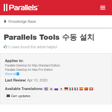
Toggl
navig
Toggle
Knowledge Base
navigation
Parallels Tools 수동 설치
0 users found this article helpful
Applies to:
Parallels Desktop for Mac Standard Edition
Parallels Desktop for Mac Pro Edition
Show all
Last Review:
Apr 10, 2020
Available Translations:
Get updates