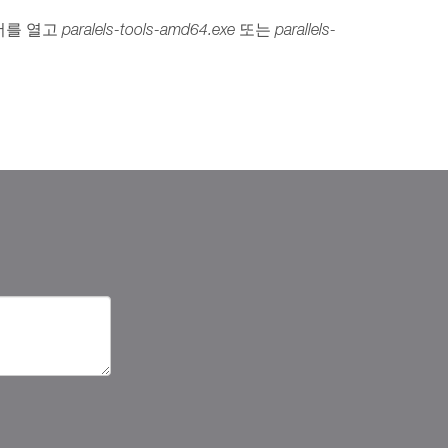
더를 열고
paralels-tools-amd64.exe
또는
parallels-