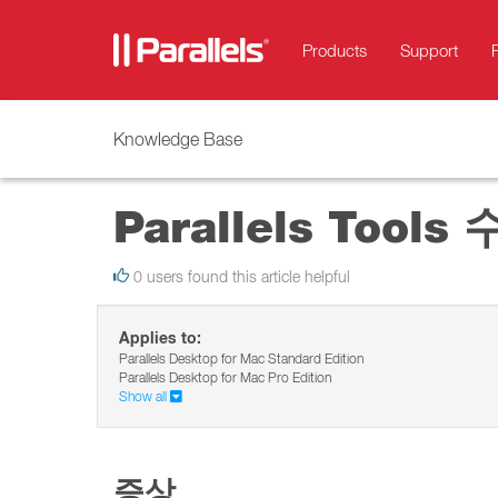
Products
Support
Knowledge Base
Parallels Tool
0 users found this article helpful
Applies to:
Parallels Desktop for Mac Standard Edition
Parallels Desktop for Mac Pro Edition
Show all
증상