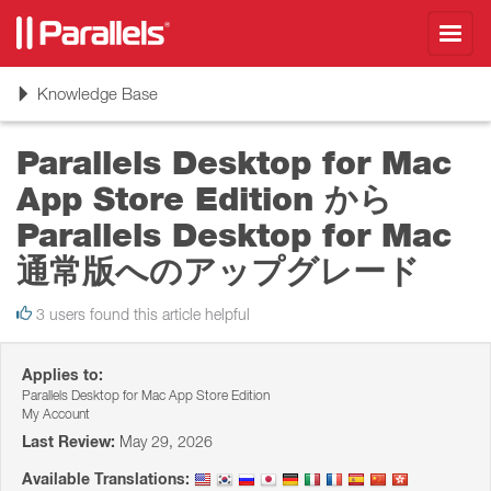
Toggl
navig
Toggle
Knowledge Base
navigation
Parallels Desktop for Mac
App Store Edition から
Parallels Desktop for Mac
通常版へのアップグレード
3 users found this article helpful
Applies to:
Parallels Desktop for Mac App Store Edition
My Account
Last Review:
May 29, 2026
Available Translations: