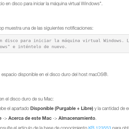
cio en disco para iniciar la máquina virtual Windows".
ktop muestra una de las siguientes notificaciones:
n disco para iniciar la máquina virtual Windows. L
ows" e inténtelo de nuevo.
el espacio disponible en el disco duro del host macOS®.
en el disco duro de su Mac:
Disponible (Purgable + Libre)
be el apartado
y la cantidad de e
e
Acerca de este Mac
Almacenamiento
->
->
.
nsulte el artículo de la base de conocimiento
KB 123553
para obt