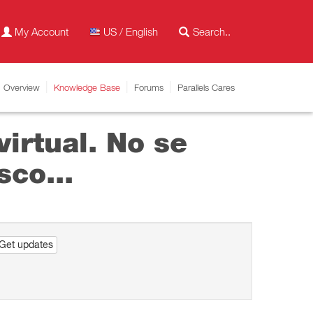
My Account
US / English
Overview
Knowledge Base
Forums
Parallels Cares
virtual. No se
sco...
Get updates