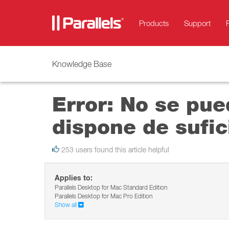
Products
Support
Knowledge Base
Error: No se pue
dispone de sufic
253 users found this article helpful
Applies to:
Parallels Desktop for Mac Standard Edition
Parallels Desktop for Mac Pro Edition
Show all