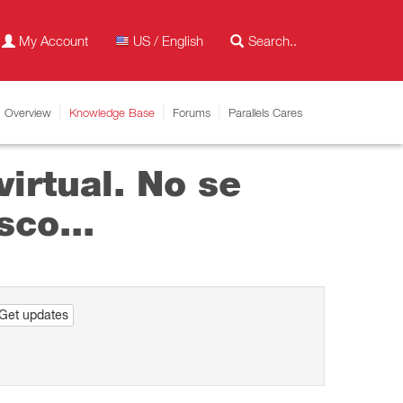
My Account
US / English
Overview
Knowledge Base
Forums
Parallels Cares
virtual. No se
sco...
Get updates