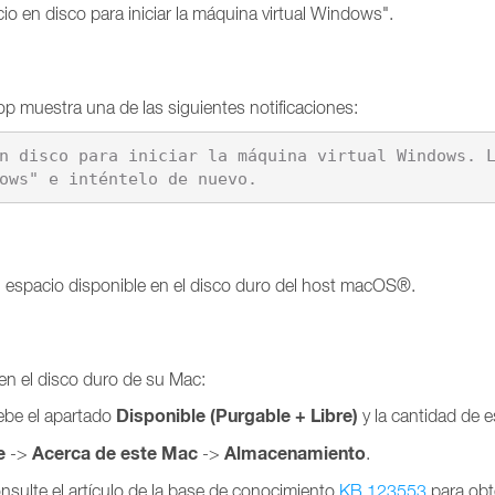
cio en disco para iniciar la máquina virtual Windows".
ktop muestra una de las siguientes notificaciones:
n disco para iniciar la máquina virtual Windows. L
ows" e inténtelo de nuevo.
el espacio disponible en el disco duro del host macOS®.
en el disco duro de su Mac:
Disponible (Purgable + Libre)
be el apartado
y la cantidad de e
e
Acerca de este Mac
Almacenamiento
->
->
.
nsulte el artículo de la base de conocimiento
KB 123553
para obt