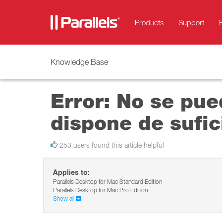
Products
Support
Knowledge Base
Error: No se pue
dispone de sufic
253 users found this article helpful
Applies to:
Parallels Desktop for Mac Standard Edition
Parallels Desktop for Mac Pro Edition
Show all