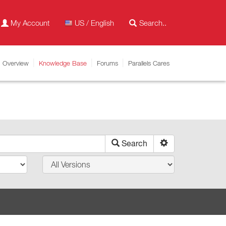
My Account
US / English
Overview
Knowledge Base
Forums
Parallels Cares
Search