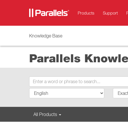
Products
Support
Knowledge Base
Parallels Knowl
All Products