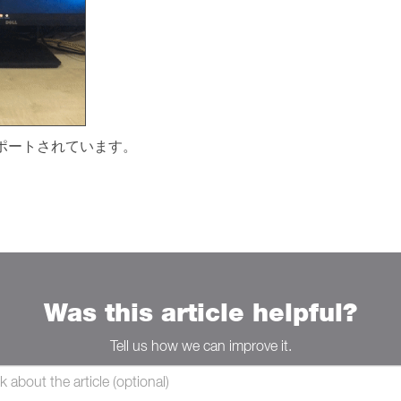
Mac でサポートされています。
Was this article helpful?
Tell us how we can improve it.