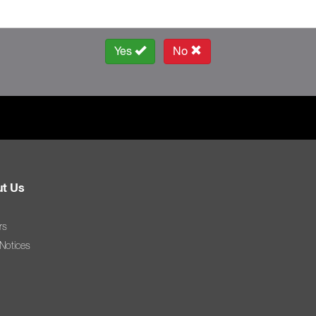
Yes
No
t Us
rs
 Notices