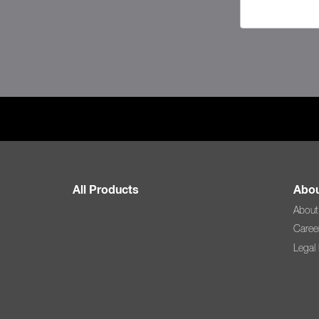
All Products
Abou
About
Caree
Legal