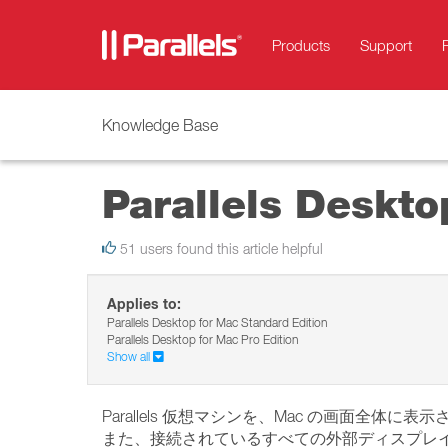
Products
Support
Knowledge Base
Parallels De
51 users found this article helpful
Applies to:
Parallels Desktop for Mac Standard Edition
Parallels Desktop for Mac Pro Edition
Show all
Parallels 仮想マシンを、Mac の画面
また、接続されているすべての外部ディスプレ