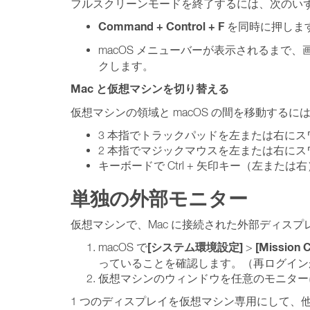
フルスクリーンモードを終了するには、次のい
Command + Control + F
を同時に押しま
macOS メニューバーが表示されるまで
クします。
Mac と仮想マシンを切り替える
仮想マシンの領域と macOS の間を移動する
3 本指でトラックパッドを左または右にス
2 本指でマジックマウスを左または右にス
キーボードで Ctrl + 矢印キー（左また
単独の外部モニター
仮想マシンで、Mac に接続された外部ディスプ
[システム環境設定]
[Mission C
macOS で
>
っていることを確認します。（再ログイン
仮想マシンのウィンドウを任意のモニター
1 つのディスプレイを仮想マシン専用にして、他