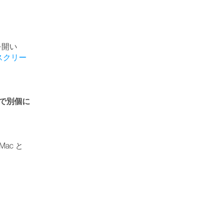
を開い
スクリー
で別個に
Mac と