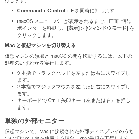
行します。
Command + Control + F
を同時に押します。
macOS メニューバーが表示されるまで、画面上部に
[表示]
[ウィンドウモード]
ポインターを移動し、
>
を
クリックします。
Mac と仮想マシンを切り替える
仮想マシンの領域と macOS の間を移動するには、以下の
処理のいずれかを実行します。
3 本指でトラックパッドを左または右にスワイプし
ます。
2 本指でマジックマウスを左または右にスワイプし
ます。
キーボードで Ctrl + 矢印キー（左または右）を押し
ます。
単独の外部モニター
仮想マシンで、Mac に接続された外部ディスプレイのうち
のいずれか 1 台を使用する場合、次の手順を実行します。