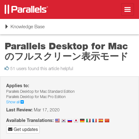
Toggl
navig
Toggle
Knowledge Base
navigation
Parallels Desktop for Mac
のフルスクリーン表示モード
51 users found this article helpful
Applies to:
Parallels Desktop for Mac Standard Edition
Parallels Desktop for Mac Pro Edition
Show all
Last Review:
Mar 17, 2020
Available Translations:
Get updates