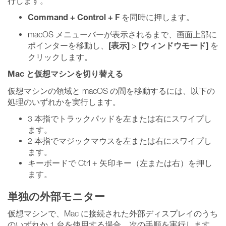
行します。
Command + Control + F
を同時に押します。
macOS メニューバーが表示されるまで、画面上部に
[表示]
[ウィンドウモード]
ポインターを移動し、
>
を
クリックします。
Mac と仮想マシンを切り替える
仮想マシンの領域と macOS の間を移動するには、以下の
処理のいずれかを実行します。
3 本指でトラックパッドを左または右にスワイプし
ます。
2 本指でマジックマウスを左または右にスワイプし
ます。
キーボードで Ctrl + 矢印キー（左または右）を押し
ます。
単独の外部モニター
仮想マシンで、Mac に接続された外部ディスプレイのうち
のいずれか 1 台を使用する場合、次の手順を実行します。