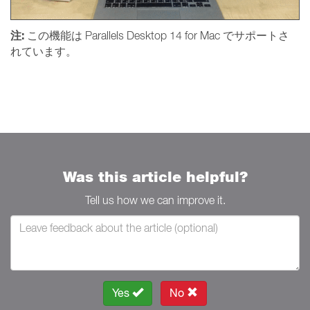
注:
この機能は Parallels Desktop 14 for Mac でサポートさ
れています。
Was this article helpful?
Tell us how we can improve it.
Yes
No