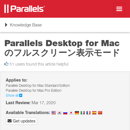
Toggl
navig
Toggle
Knowledge Base
navigation
Parallels Desktop for Mac
のフルスクリーン表示モード
51 users found this article helpful
Applies to:
Parallels Desktop for Mac Standard Edition
Parallels Desktop for Mac Pro Edition
Show all
Last Review:
Mar 17, 2020
Available Translations:
Get updates