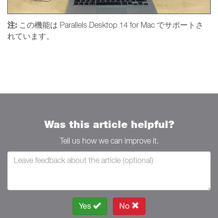
注:
この機能は Parallels Desktop 14 for Mac でサポートさ
れています。
Was this article helpful?
Tell us how we can improve it.
Yes
No