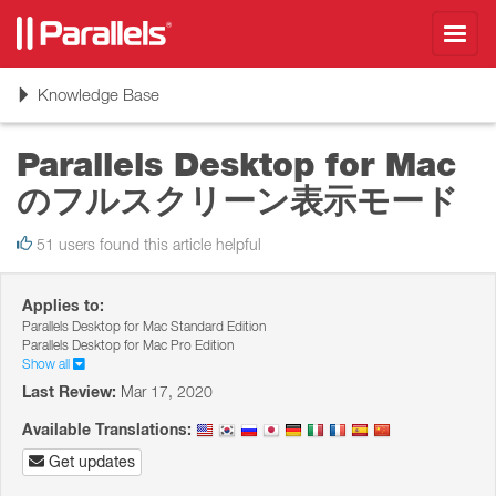
Toggl
navig
Toggle
Knowledge Base
navigation
Parallels Desktop for Mac
のフルスクリーン表示モード
51 users found this article helpful
Applies to:
Parallels Desktop for Mac Standard Edition
Parallels Desktop for Mac Pro Edition
Show all
Last Review:
Mar 17, 2020
Available Translations:
Get updates