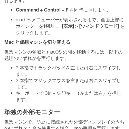
行します。
Command + Control + F
を同時に押します。
macOS メニューバーが表示されるまで、画面上部に
[表示]
[ウィンドウモード]
ポインターを移動し、
>
を
クリックします。
Mac と仮想マシンを切り替える
仮想マシンの領域と macOS の間を移動するには、以下の
処理のいずれかを実行します。
3 本指でトラックパッドを左または右にスワイプし
ます。
2 本指でマジックマウスを左または右にスワイプし
ます。
キーボードで Ctrl + 矢印キー（左または右）を押し
ます。
単独の外部モニター
仮想マシンで、Mac に接続された外部ディスプレイのうち
のいずれか 1 台を使用する場合、次の手順を実行します。