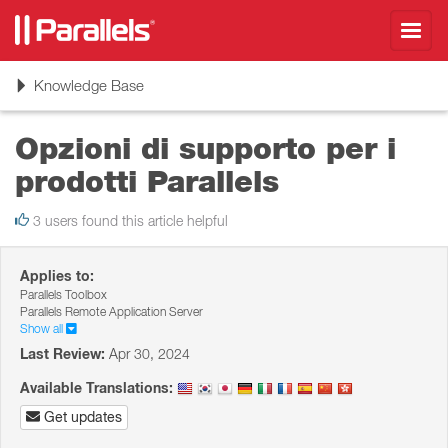
Toggl
navig
Toggle
Knowledge Base
navigation
Opzioni di supporto per i
prodotti Parallels
3 users found this article helpful
Applies to:
Parallels Toolbox
Parallels Remote Application Server
Show all
Last Review:
Apr 30, 2024
Available Translations:
Get updates