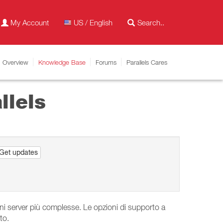
My Account
US / English
Overview
Knowledge Base
Forums
Parallels Cares
llels
Get updates
ioni server più complesse. Le opzioni di supporto a
to.