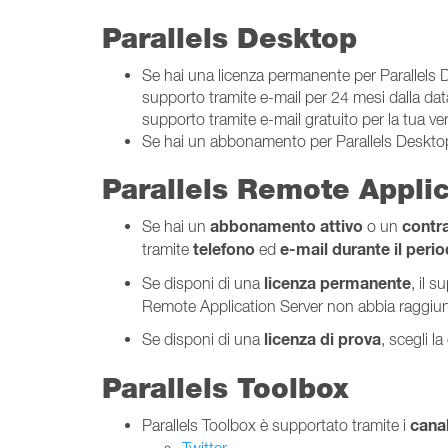
Parallels Desktop
Se hai una licenza permanente per Parallels De
supporto tramite e-mail per 24 mesi dalla data 
supporto tramite e-mail gratuito per la tua ve
Se hai un abbonamento per Parallels Desktop p
Parallels Remote Applic
abbonamento
attivo
contr
Se hai un
o un
telefono
e-mail
durante il peri
tramite
ed
licenza
permanente
Se disponi di una
, il 
Remote Application Server non abbia raggiu
licenza di prova
Se disponi di una
, scegli l
Parallels Toolbox
canal
Parallels Toolbox è supportato tramite i