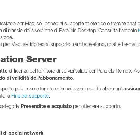
sktop per Mac, sei idoneo al supporto telefonico e tramite chat per 
di rilascio della versione di Parallels Desktop. Consulta l'articolo
rsione.
er Mac, sei idoneo al supporto tramite telefono, chat ed e-mail pe
ation Server
atto
di licenza del fornitore di servizi valido per Parallels Remote Ap
odo di validità dell'abbonamento
.
assicu
supporto può essere fornito solo nel caso in cui tu abbia un'
nto la
Fine del supporto
.
Prevendite e acquisto
a categoria
per ottenere supporto.
i di social network
.