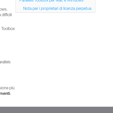
Parallels Toolbox per Mac e Windows
Nota per i proprietari di licenza perpetua
dows.
ifficili
s Toolbox
rallels
sione più
amenti
.