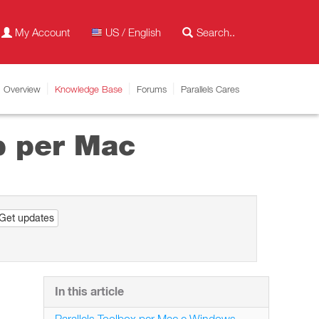
My Account
US / English
Overview
Knowledge Base
Forums
Parallels Cares
p per Mac
Get updates
In this article