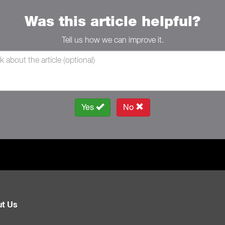
Was this article helpful?
Tell us how we can improve it.
Yes
No
t Us