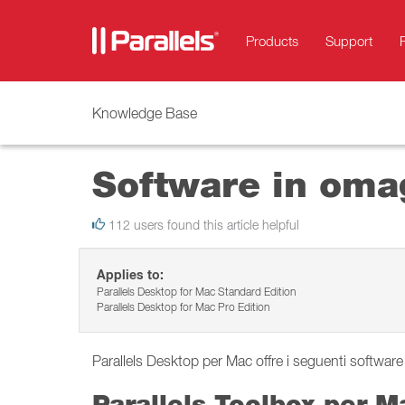
Products
Support
Knowledge Base
Software in oma
112 users found this article helpful
Applies to:
Parallels Desktop for Mac Standard Edition
Parallels Desktop for Mac Pro Edition
Parallels Desktop per Mac offre i seguenti software
Parallels Toolbox per 