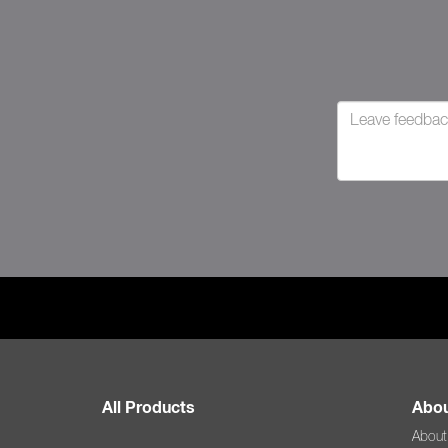
All Products
Abou
About