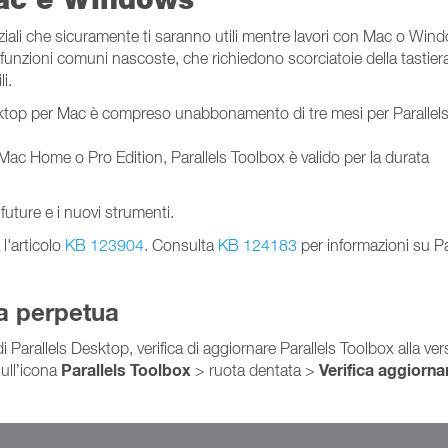
ziali che sicuramente ti saranno utili mentre lavori con Mac o Win
unzioni comuni nascoste, che richiedono scorciatoie della tastiera d
i.
sktop per Mac è compreso unabbonamento di tre mesi per Parallel
c Home o Pro Edition, Parallels Toolbox è valido per la durata
 future e i nuovi strumenti.
l'articolo
KB 123904
. Consulta
KB 124183
per informazioni su Pa
za perpetua
Parallels Desktop, verifica di aggiornare Parallels Toolbox alla ver
Parallels Toolbox
Verifica aggiorn
sull’icona
> ruota dentata >