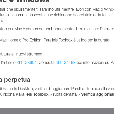
ziali che sicuramente ti saranno utili mentre lavori con Mac o Win
unzioni comuni nascoste, che richiedono scorciatoie della tastiera d
i.
sktop per Mac è compreso unabbonamento di tre mesi per Parallel
c Home o Pro Edition, Parallels Toolbox è valido per la durata
 future e i nuovi strumenti.
l'articolo
KB 123904
. Consulta
KB 124183
per informazioni su Pa
za perpetua
Parallels Desktop, verifica di aggiornare Parallels Toolbox alla ver
Parallels Toolbox
Verifica aggiorn
sull’icona
> ruota dentata >