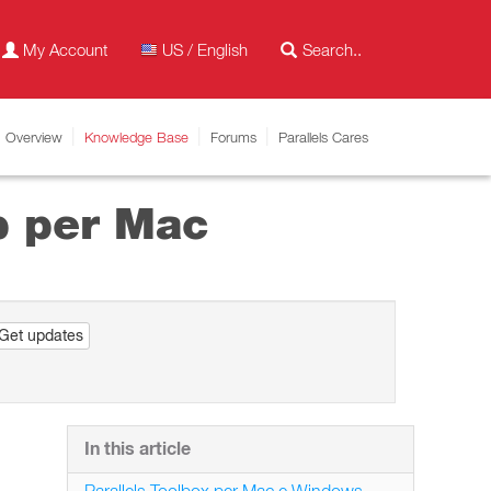
My Account
US / English
Overview
Knowledge Base
Forums
Parallels Cares
p per Mac
Get updates
In this article