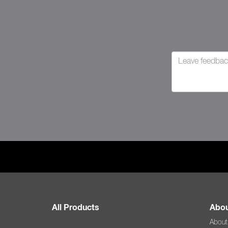
All Products
Abou
About