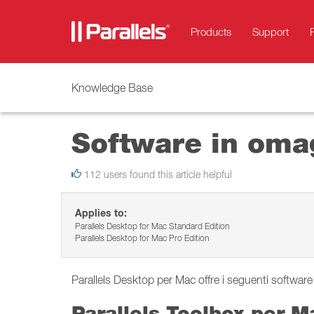
Products
Support
Knowledge Base
Software in oma
112 users found this article helpful
Applies to:
Parallels Desktop for Mac Standard Edition
Parallels Desktop for Mac Pro Edition
Parallels Desktop per Mac offre i seguenti software
Parallels Toolbox per 