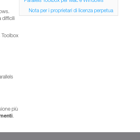
Parallels Toolbox per Mac e Windows
Nota per i proprietari di licenza perpetua
dows.
ifficili
s Toolbox
rallels
sione più
amenti
.