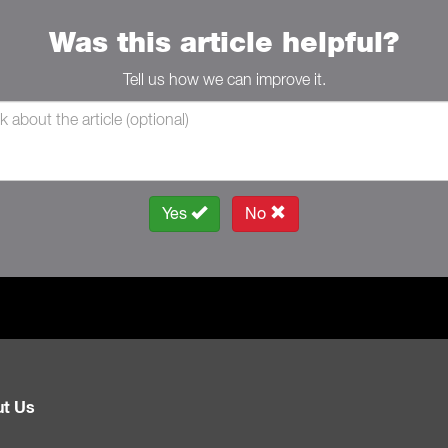
Was this article helpful?
Tell us how we can improve it.
Yes
No
t Us