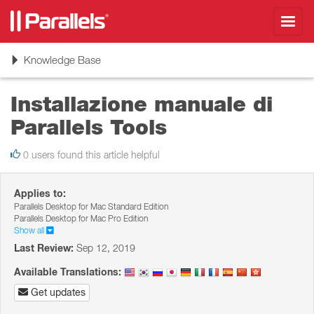
Toggl
navig
Toggle
Knowledge Base
navigation
Installazione manuale di
Parallels Tools
0 users found this article helpful
Applies to:
Parallels Desktop for Mac Standard Edition
Parallels Desktop for Mac Pro Edition
Show all
Last Review:
Sep 12, 2019
Available Translations:
Get updates