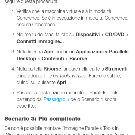
seguire questa procedura:
Verifica che la macchina virtuale sia in modalità
Coherence: Se è in esecuzione in modalità Coherence,
esci da Coherence.
Dispositivi
CD/DVD
Nel menu del Mac, fai clic su
>
>
Connetti immagine...
Apri
Applicazioni >
Parallels
Nella finestra
, andare in
Desktop
Contenuti
Risorse
>
>
Risorse
Strumenti
Nella cartella
, andare nella cartella
e individuare il file
prl-tools-win.iso
. Fare clic sul file,
Apri
quindi sul pulsante
Passare all’installazione manuale di Parallels Tools
partendo dal
Passaggio 3
dello Scenario 1 sopra
descritto.
Scenario 3: Più complicato
Se non è possibile montare l’immagine Parallels Tools in
Windows e i passaggi sopra descritti non funzionano (ovvero