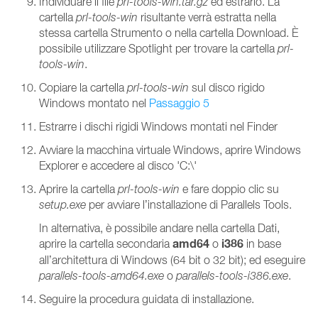
Individuare il file
prl-tools-win.tar.gz
ed estrarlo. La
cartella
prl-tools-win
risultante verrà estratta nella
stessa cartella Strumento o nella cartella Download. È
possibile utilizzare Spotlight per trovare la cartella
prl-
tools-win
.
Copiare la cartella
prl-tools-win
sul disco rigido
Windows montato nel
Passaggio 5
Estrarre i dischi rigidi Windows montati nel Finder
Avviare la macchina virtuale Windows, aprire Windows
Explorer e accedere al disco 'C:\'
Aprire la cartella
prl-tools-win
e fare doppio clic su
setup.exe
per avviare l’installazione di Parallels Tools.
In alternativa, è possibile andare nella cartella Dati,
amd64
i386
aprire la cartella secondaria
o
in base
all’architettura di Windows (64 bit o 32 bit); ed eseguire
parallels-tools-amd64.exe
o
parallels-tools-i386.exe
.
Seguire la procedura guidata di installazione.