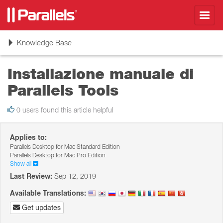
Toggl
navig
Toggle
Knowledge Base
navigation
Installazione manuale di
Parallels Tools
0 users found this article helpful
Applies to:
Parallels Desktop for Mac Standard Edition
Parallels Desktop for Mac Pro Edition
Show all
Last Review:
Sep 12, 2019
Available Translations:
Get updates