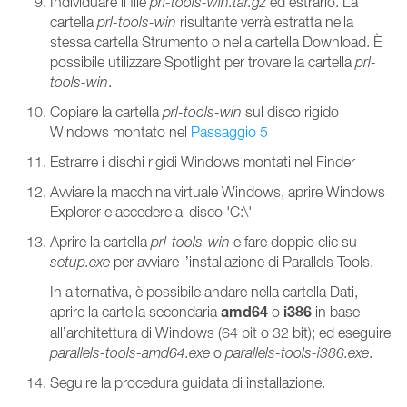
Individuare il file
prl-tools-win.tar.gz
ed estrarlo. La
cartella
prl-tools-win
risultante verrà estratta nella
stessa cartella Strumento o nella cartella Download. È
possibile utilizzare Spotlight per trovare la cartella
prl-
tools-win
.
Copiare la cartella
prl-tools-win
sul disco rigido
Windows montato nel
Passaggio 5
Estrarre i dischi rigidi Windows montati nel Finder
Avviare la macchina virtuale Windows, aprire Windows
Explorer e accedere al disco 'C:\'
Aprire la cartella
prl-tools-win
e fare doppio clic su
setup.exe
per avviare l’installazione di Parallels Tools.
In alternativa, è possibile andare nella cartella Dati,
amd64
i386
aprire la cartella secondaria
o
in base
all’architettura di Windows (64 bit o 32 bit); ed eseguire
parallels-tools-amd64.exe
o
parallels-tools-i386.exe
.
Seguire la procedura guidata di installazione.