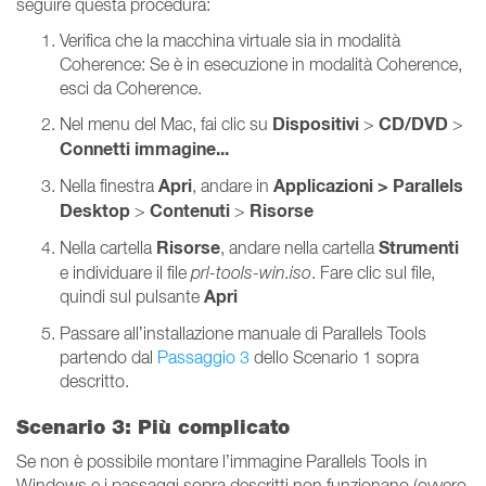
seguire questa procedura:
Verifica che la macchina virtuale sia in modalità
Coherence: Se è in esecuzione in modalità Coherence,
esci da Coherence.
Dispositivi
CD/DVD
Nel menu del Mac, fai clic su
>
>
Connetti immagine...
Apri
Applicazioni >
Parallels
Nella finestra
, andare in
Desktop
Contenuti
Risorse
>
>
Risorse
Strumenti
Nella cartella
, andare nella cartella
e individuare il file
prl-tools-win.iso
. Fare clic sul file,
Apri
quindi sul pulsante
Passare all’installazione manuale di Parallels Tools
partendo dal
Passaggio 3
dello Scenario 1 sopra
descritto.
Scenario 3: Più complicato
Se non è possibile montare l’immagine Parallels Tools in
Windows e i passaggi sopra descritti non funzionano (ovvero