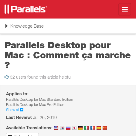
Toggl
navig
Toggle
Knowledge Base
navigation
Parallels Desktop pour
Mac : Comment ça marche
?
32 users found this article helpful
Applies to:
Parallels Desktop for Mac Standard Edition
Parallels Desktop for Mac Pro Edition
Show all
Last Review:
Jul 26, 2019
Available Translations: