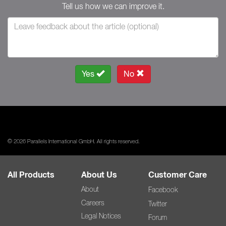
Tell us how we can improve it.
Yes
No
© 2026 Parallels International GmbH. All rights reserved.
All Products
About Us
Customer Care
About
Facebook
Careers
Twitter
Legal Notices
Forum