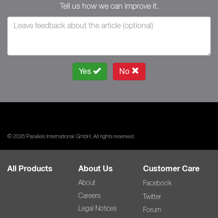
Tell us how we can improve it.
Yes
No
© 2026 Parallels International GmbH. All rights reserved.
All Products
About Us
Customer Care
About
Facebook
Careers
Twitter
Legal Notices
Forum