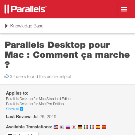
Toggl
navig
Toggle
Knowledge Base
navigation
Parallels Desktop pour
Mac : Comment ça marche
?
32 users found this article helpful
Applies to:
Parallels Desktop for Mac Standard Edition
Parallels Desktop for Mac Pro Edition
Show all
Last Review:
Jul 26, 2019
Available Translations: