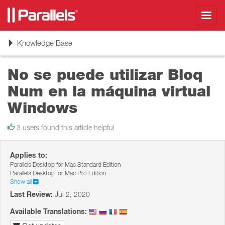
Toggl
navig
Toggle
Knowledge Base
navigation
No se puede utilizar Bloq
Num en la máquina virtual
Windows
3 users found this article helpful
Applies to:
Parallels Desktop for Mac Standard Edition
Parallels Desktop for Mac Pro Edition
Show all
Last Review:
Jul 2, 2020
Available Translations: