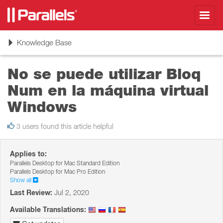
Toggl
navig
Toggle
Knowledge Base
navigation
No se puede utilizar Bloq
Num en la máquina virtual
Windows
3 users found this article helpful
Applies to:
Parallels Desktop for Mac Standard Edition
Parallels Desktop for Mac Pro Edition
Show all
Last Review:
Jul 2, 2020
Available Translations: