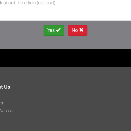
Yes
No
t Us
rs
 Notices