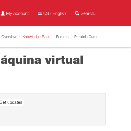
My Account
US / English
Overview
Knowledge Base
Forums
Parallels Cares
áquina virtual
Get updates