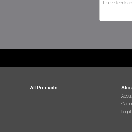
All Products
Abou
About
Caree
Legal