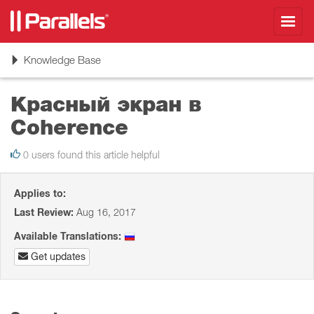
Toggl
navig
Toggle
Knowledge Base
navigation
Красный экран в
Coherence
0 users found this article helpful
Applies to:
Last Review:
Aug 16, 2017
Available Translations:
Get updates