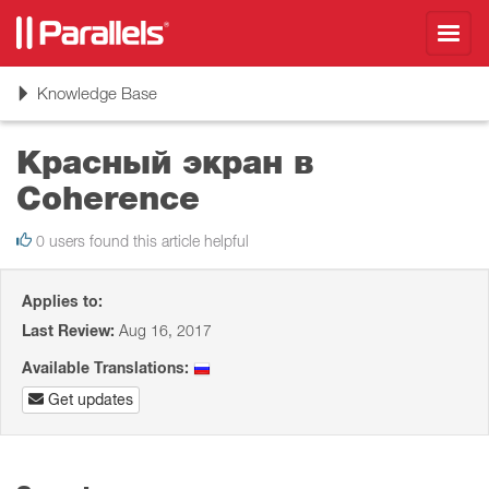
Toggl
navig
Toggle
Knowledge Base
navigation
Красный экран в
Coherence
0 users found this article helpful
Applies to:
Last Review:
Aug 16, 2017
Available Translations:
Get updates