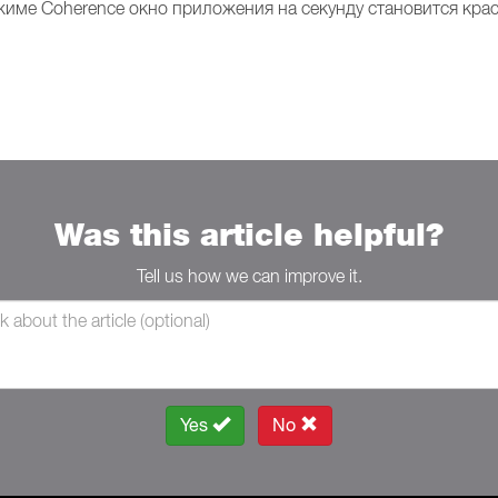
име Coherence окно приложения на секунду становится кра
Was this article helpful?
Tell us how we can improve it.
Yes
No