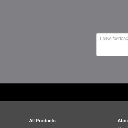
All Products
Abou