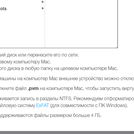
й диск или перенесите его по сети.
евому компьютеру Мас.
ого диска в любую папку на целевом компьютере Mac.
машины на компьютер Mac внешнее устройство можно отклю
.pvm
лкните файл
на компьютере Mac, чтобы запустить вирт
ивается запись в разделы NTFS. Рекомендуем отформатиров
йловую систему
ExFAT
(для совместимости с ПК Windows).
оддерживаются файлы размером больше 4 ГБ.