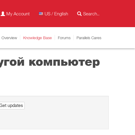
My Account
US / English
Overview
Knowledge Base
Forums
Parallels Cares
угой компьютер
Get updates