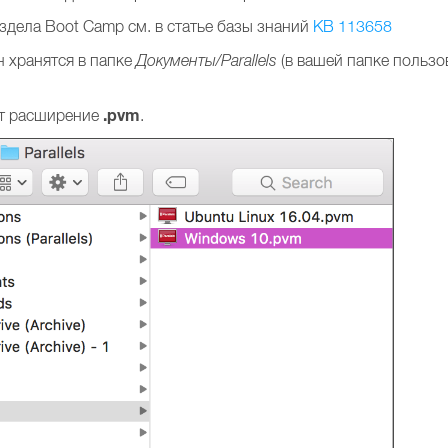
здела Boot Camp см. в статье базы знаний
KB 113658
 хранятся в папке
Документы/Parallels
(в вашей папке пользо
.pvm
ют расширение
.