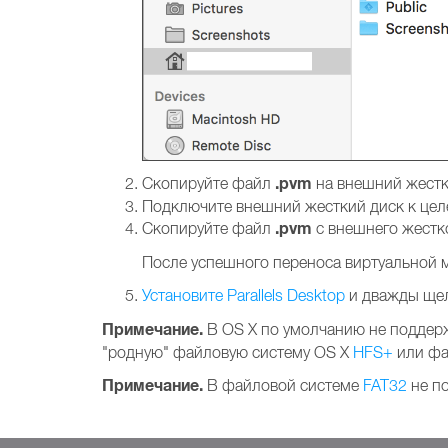
.pvm
Скопируйте файл
на внешний жестки
Подключите внешний жесткий диск к цел
.pvm
Скопируйте файл
с внешнего жестк
После успешного переноса виртуальной 
Установите Parallels Desktop
и дважды ще
Примечание.
В OS X по умолчанию не поддерж
"родную" файловую систему OS X
HFS+
или фа
Примечание.
В файловой системе
FAT32
не п