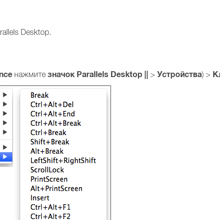
llels Desktop.
nce
значок Parallels Desktop ||
Устройства
К
нажмите
>
) >