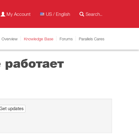
My Account
US / English
Overview
Knowledge Base
Forums
Parallels Cares
 работает
Get updates