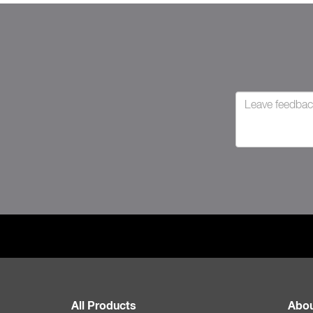
All Products
Abou