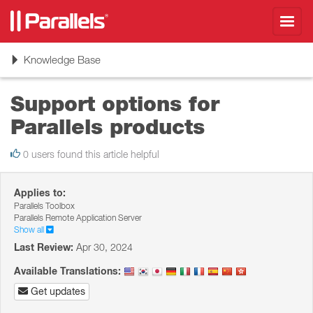
Toggl
navig
Toggle
Knowledge Base
navigation
Support options for
Parallels products
0 users found this article helpful
Applies to:
Parallels Toolbox
Parallels Remote Application Server
Show all
Last Review:
Apr 30, 2024
Available Translations:
Get updates