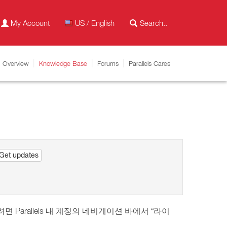
My Account
US / English
Overview
Knowledge Base
Forums
Parallels Cares
Get updates
arallels 내 계정의 네비게이션 바에서 “라이