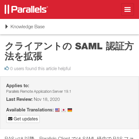
Toggl
navig
Toggle
Knowledge Base
navigation
クライアントの SAML 認証方
法を拡張
0 users found this article helpful
Applies to:
Parallels Remote Application Server 19.1
Last Review:
Nov 18, 2020
Available Translations:
Get updates
RAS v18 以降、Parallels Client では SAML 経由で RAS ファ