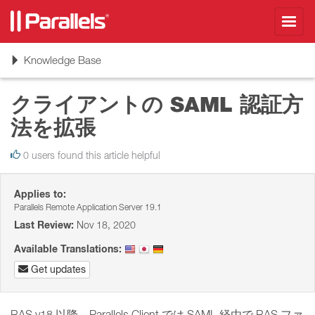
Toggl
navig
Toggle
Knowledge Base
navigation
クライアントの SAML 認証方
法を拡張
0 users found this article helpful
Applies to:
Parallels Remote Application Server 19.1
Last Review:
Nov 18, 2020
Available Translations:
Get updates
RAS v18 以降、Parallels Client では SAML 経由で RAS ファ