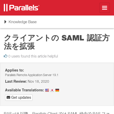
Toggl
navig
Toggle
Knowledge Base
navigation
クライアントの SAML 認証方
法を拡張
0 users found this article helpful
Applies to:
Parallels Remote Application Server 19.1
Last Review:
Nov 18, 2020
Available Translations:
Get updates
RAS v18 以降、Parallels Client では SAML 経由で RAS ファ