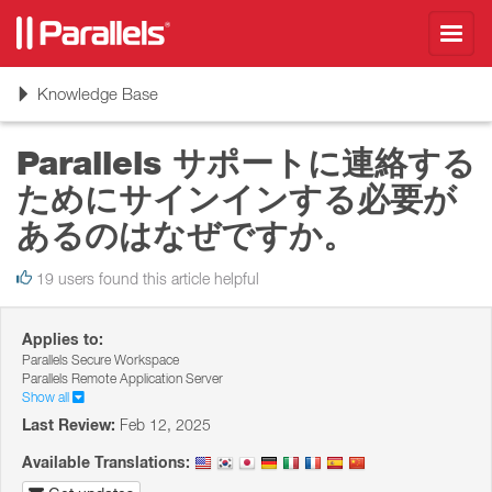
Toggl
navig
Toggle
Knowledge Base
navigation
Parallels サポートに連絡する
ためにサインインする必要が
あるのはなぜですか。
19 users found this article helpful
Applies to:
Parallels Secure Workspace
Parallels Remote Application Server
Show all
Last Review:
Feb 12, 2025
Available Translations: