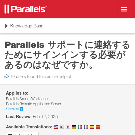
Toggl
navig
Toggle
Knowledge Base
navigation
Parallels サポートに連絡する
ためにサインインする必要が
あるのはなぜですか。
19 users found this article helpful
Applies to:
Parallels Secure Workspace
Parallels Remote Application Server
Show all
Last Review:
Feb 12, 2025
Available Translations: