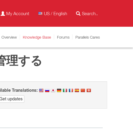
My Account
US / English
Overview
Knowledge Base
Forums
Parallels Cares
管理する
ilable Translations:
Get updates