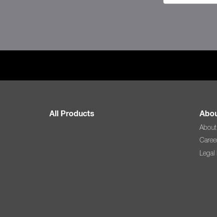
All Products
Abou
About
Caree
Legal