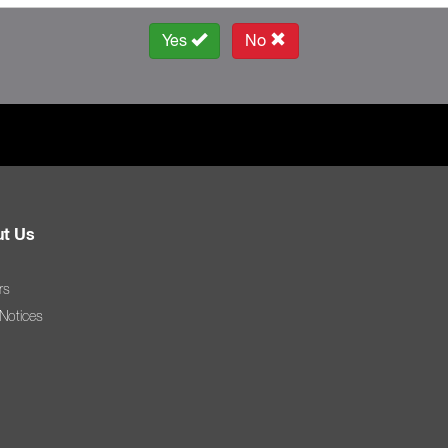
Yes
No
t Us
rs
 Notices