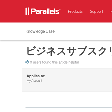
Products
Support
Knowledge Base
ビジネスサブスク
0 users found this article helpful
Applies to:
My Account