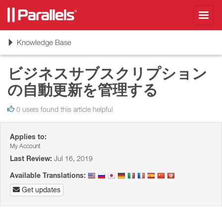
Toggl
navig
Toggle
Knowledge Base
navigation
ビジネスサブスクリプション
の自動更新を管理する
0 users found this article helpful
Applies to:
My Account
Last Review:
Jul 16, 2019
Available Translations:
Get updates