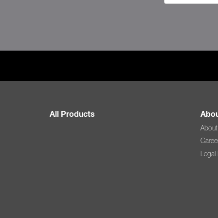
All Products
Abou
About
Caree
Legal