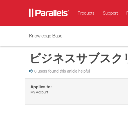
Products
Support
Knowledge Base
ビジネスサブスク
0 users found this article helpful
Applies to:
My Account