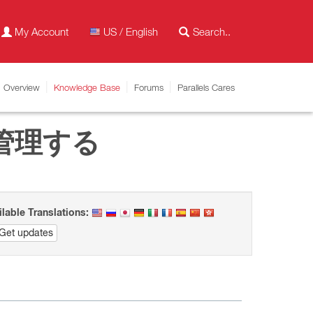
My Account
US / English
Overview
Knowledge Base
Forums
Parallels Cares
管理する
ilable Translations:
Get updates