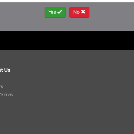
Yes
No
t Us
rs
 Notices