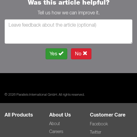
Was this article helpful?
Tell us how we can improve it.
Yes
No
© 2026 Parallels International GmbH. All rights reserved.
All Products
About Us
Customer Care
About
Facebook
Careers
Twitter