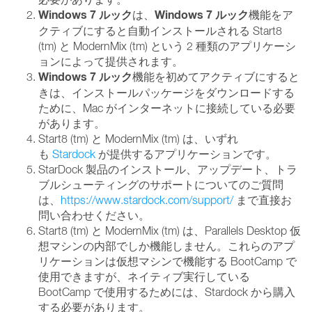
Windows 7 ルック
Windows 7 ルック
は、
機能をア
クティブにすると自動インストールされる Start8
(tm) と ModernMix (tm) という 2 種類のアプリケーシ
ョンによって提供されます。
Windows 7 ルック
機能を初めてアクティブにすると
きは、インストールパッケージをダウンロードする
ために、Mac がインターネットに接続している必要
があります。
Start8 (tm) と ModernMix (tm) は、いずれ
も
Stardock
が提供するアプリケーションです。
StarDock 製品のインストール、アップデート、トラ
ブルシューティングのサポートについてのご質問
は、
https://www.stardock.com/support/
まで直接お
問い合わせください。
Start8 (tm) と ModernMix (tm) は、Parallels Desktop 仮
想マシンの内部でしか機能しません。これらのアプ
リケーションは仮想マシンで機能する BootCamp で
使用できますが、ネイティブ実行している
BootCamp で使用するためには、Stardock から購入
する必要があります。