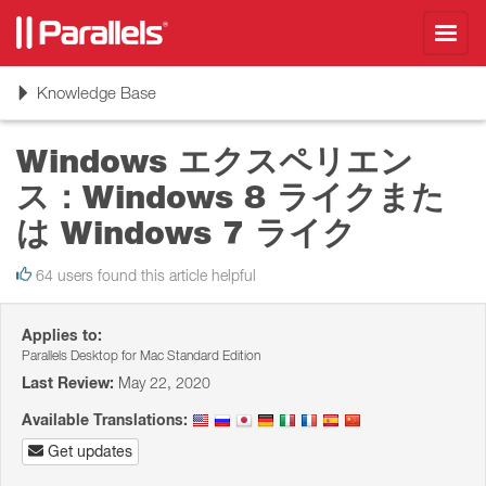
Toggl
navig
Toggle
Knowledge Base
navigation
Windows エクスペリエン
ス：Windows 8 ライクまた
は Windows 7 ライク
64 users found this article helpful
Applies to:
Parallels Desktop for Mac Standard Edition
Last Review:
May 22, 2020
Available Translations:
Get updates