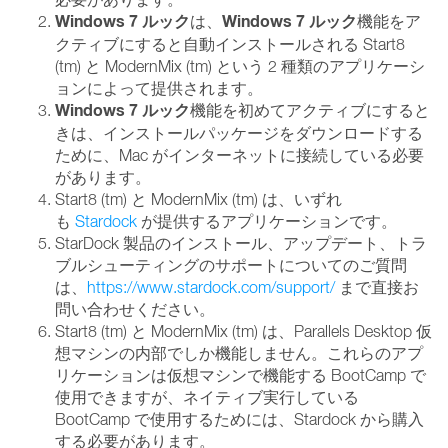
Windows 7 ルック
Windows 7 ルック
は、
機能をア
クティブにすると自動インストールされる Start8
(tm) と ModernMix (tm) という 2 種類のアプリケーシ
ョンによって提供されます。
Windows 7 ルック
機能を初めてアクティブにすると
きは、インストールパッケージをダウンロードする
ために、Mac がインターネットに接続している必要
があります。
Start8 (tm) と ModernMix (tm) は、いずれ
も
Stardock
が提供するアプリケーションです。
StarDock 製品のインストール、アップデート、トラ
ブルシューティングのサポートについてのご質問
は、
https://www.stardock.com/support/
まで直接お
問い合わせください。
Start8 (tm) と ModernMix (tm) は、Parallels Desktop 仮
想マシンの内部でしか機能しません。これらのアプ
リケーションは仮想マシンで機能する BootCamp で
使用できますが、ネイティブ実行している
BootCamp で使用するためには、Stardock から購入
する必要があります。