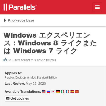
Toggl
navig
Toggle
Knowledge Base
navigation
Windows エクスペリエン
ス：Windows 8 ライクまた
は Windows 7 ライク
64 users found this article helpful
Applies to:
Parallels Desktop for Mac Standard Edition
Last Review:
May 22, 2020
Available Translations:
Get updates