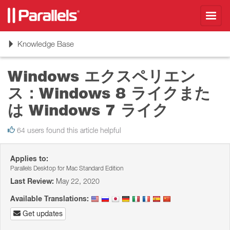
Toggl
navig
Toggle
Knowledge Base
navigation
Windows エクスペリエン
ス：Windows 8 ライクまた
は Windows 7 ライク
64 users found this article helpful
Applies to:
Parallels Desktop for Mac Standard Edition
Last Review:
May 22, 2020
Available Translations:
Get updates