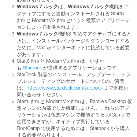
Windows 7 ルック
Windows 7 ルック
は、
機能をア
クティブにすると自動インストールされる Start8
(tm) と ModernMix (tm) という 2 種類のアプリケーシ
ョンによって提供されます。
Windows 7 ルック
機能を初めてアクティブにすると
きは、インストールパッケージをダウンロードする
ために、Mac がインターネットに接続している必要
があります。
Start8 (tm) と ModernMix (tm) は、いずれ
も
Stardock
が提供するアプリケーションです。
StarDock 製品のインストール、アップデート、トラ
ブルシューティングのサポートについてのご質問
は、
https://www.stardock.com/support/
まで直接お
問い合わせください。
Start8 (tm) と ModernMix (tm) は、Parallels Desktop 仮
想マシンの内部でしか機能しません。これらのアプ
リケーションは仮想マシンで機能する BootCamp で
使用できますが、ネイティブ実行している
BootCamp で使用するためには、Stardock から購入
する必要があります。