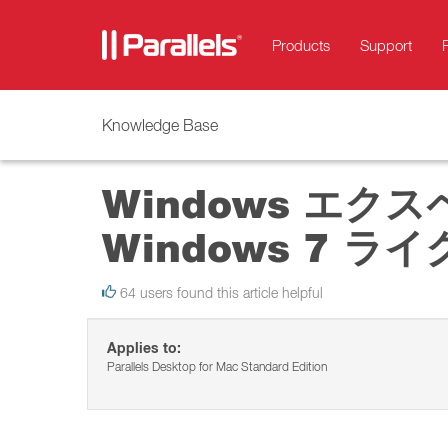
Products
Support
Knowledge Base
Windows エク
Windows 7 ライ
64 users found this article helpful
Applies to:
Parallels Desktop for Mac Standard Edition