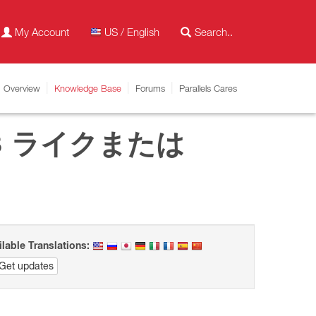
My Account
US / English
Overview
Knowledge Base
Forums
Parallels Cares
 8 ライクまたは
ilable Translations:
Get updates